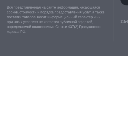
Вся представленная на сайте информация, касающаяся
сроков, стоимости и порядка предоставления услуг, а также
поставки товаров, носит информационный характер и ни
1154
при каких условиях не является публичной офертой,
определяемой положениями Статьи 437(2) Гражданского
кодекса РФ.