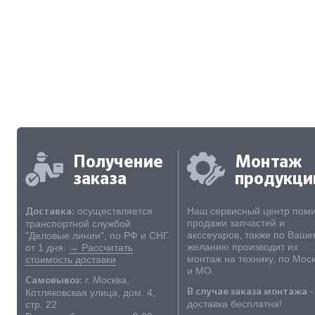
managers@pogruzrf.com
.
Доставка фильтра Jungheinrich 51
транспортной компанией, либо н
заказе монтажа по Москве и облас
по безналичному расчету для юр. 
Получение
Монтаж
заказа
продукци
осуществляется
Наш сервисный центр пом
Доставка:
продажи запчастей и
транспортной службой
акссеуаров, также по Ваше
"Деловые линии", по РФ и СНГ
желанию производит их
от 1 дня.
→ Рассчитать
монтаж на технику, по Мос
стоимость доставки
и МО.
г. Москва,
Самовывоз:
-
Котляковская улица, дом. 4,
В случае заказа монтажа
доставка бесплатна!
стр. 22