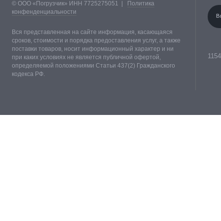
© ООО «Погрузчик» ИНН 7725275051 |
Политика
конфенденциальности
В
Вся представленная на сайте информация, касающаяся
сроков, стоимости и порядка предоставления услуг, а также
поставки товаров, носит информационный характер и ни
1154
при каких условиях не является публичной офертой,
определяемой положениями Статьи 437(2) Гражданского
кодекса РФ.