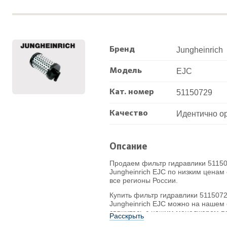
Бренд
Jungheinrich
Модель
EJC
Кат. номер
51150729
Качество
Идентично о
Опсание
Продаем фильтр гидравлики 5115
Jungheinrich EJC по низким ценам 
все регионы России.
Купить фильтр гидравлики 511507
Jungheinrich EJC можно на нашем 
свяжитесь с нашим менеджером по
Расскрыть
16-13, через формы на сайте или 