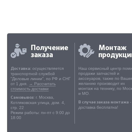
Доставка фильтра Still 8421274 ос
транспортной компанией, либо н
заказе монтажа по Москве и облас
по безналичному расчету для юр. 
Получение
Монтаж
заказа
продукци
осуществляется
Наш сервисный центр пом
Доставка:
продажи запчастей и
транспортной службой
акссеуаров, также по Ваше
"Деловые линии", по РФ и СНГ
желанию производит их
от 1 дня.
→ Рассчитать
монтаж на технику, по Мос
стоимость доставки
и МО.
г. Москва,
Самовывоз:
-
Котляковская улица, дом. 4,
В случае заказа монтажа
доставка бесплатна!
стр. 22
Режим работы: пн-пт с 9:00 до
18:00