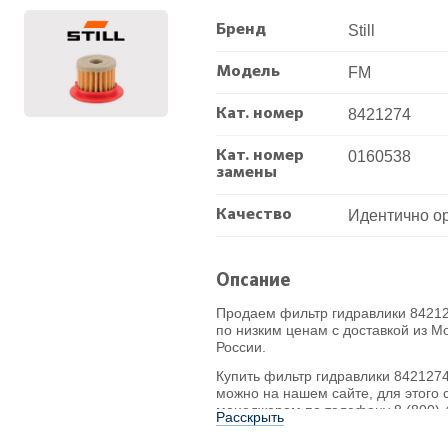
Бренд
Still
Модель
FM
Кат. номер
8421274
Кат. номер
0160538
замены
Качество
Идентично о
Опсание
Продаем фильтр гидравлики 842127
по низким ценам с доставкой из М
России.
Купить фильтр гидравлики 8421274 
можно на нашем сайте, для этого 
менеджером по телефону 8 (800) 
Расскрыть
на сайте или напишите на нашу по
managers@pogruzrf.com
.