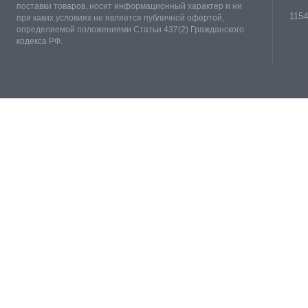
поставки товаров, носит информационный характер и ни
1154
при каких условиях не является публичной офертой,
определяемой положениями Статьи 437(2) Гражданского
кодекса РФ.